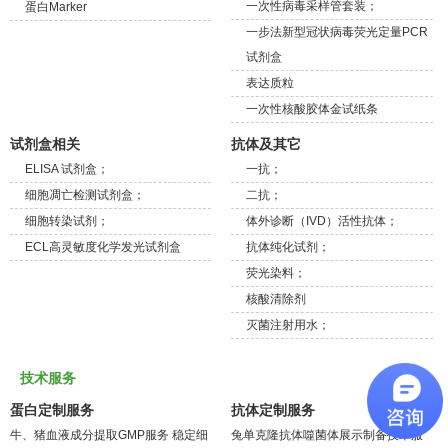
一次性病毒采样管套装；
蛋白Marker
一步法新型冠状病毒荧光定量PCR
试剂盒
表达质粒
一次性核酸胶体金试纸条
试剂盒相关
抗体及其它
ELISA 试剂盒；
一抗；
细胞凋亡检测试剂盒；
二抗；
细胞转染试剂；
体外诊断（IVD）活性抗体；
ECL高灵敏度化学发光试剂盒
抗体纯化试剂；
荧光染料；
核酸清除剂
灭菌注射用水；
技术服务
蛋白定制服务
抗体定制服务
牛、猪血液成分提取GMP服务
稳定细
兔单克隆抗体噬菌体展示制备技术服