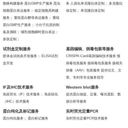
胞株构建服务
蛋白GMP生产服务
昆虫
务
人源化单克隆抗体定制；
多克隆抗
细胞蛋白表达服务；
稳定细胞系构建
体定制；
单克隆抗体定制
服务；
重组蛋白酵母表达服务；
重组
蛋白GMP生产服务；
小分子抗原的制
备及偶联；
哺乳细胞瞬时蛋白表达；
多肽定制；
试剂盒定制服务
基因编辑、病毒包装等服务
胶体金试纸条开发服务；
ELISA试剂
CRISPR-Cas9基因编辑技术服务
慢
盒开发
病毒包装服务
腺病毒包装服务
腺相关
病毒（AAV）包装服务
提供论文、文
章、专利等专业服务指导
IF及IHC技术服务
Western blot服务
免疫荧光（IF）技术服务；
免疫组化
提供蛋白抽提、定量、曝光显影、数
（IHC）技术服务
据分析等服务
蛋白纯化及标记服务
实时荧光定量PCR
蛋白纯化服务；
蛋白标记服务
实时荧光定量PCR技术服务