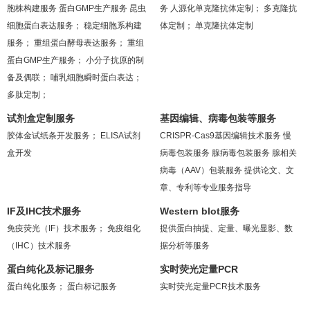
胞株构建服务
蛋白GMP生产服务
昆虫
务
人源化单克隆抗体定制；
多克隆抗
细胞蛋白表达服务；
稳定细胞系构建
体定制；
单克隆抗体定制
服务；
重组蛋白酵母表达服务；
重组
蛋白GMP生产服务；
小分子抗原的制
备及偶联；
哺乳细胞瞬时蛋白表达；
多肽定制；
试剂盒定制服务
基因编辑、病毒包装等服务
胶体金试纸条开发服务；
ELISA试剂
CRISPR-Cas9基因编辑技术服务
慢
盒开发
病毒包装服务
腺病毒包装服务
腺相关
病毒（AAV）包装服务
提供论文、文
章、专利等专业服务指导
IF及IHC技术服务
Western blot服务
免疫荧光（IF）技术服务；
免疫组化
提供蛋白抽提、定量、曝光显影、数
（IHC）技术服务
据分析等服务
蛋白纯化及标记服务
实时荧光定量PCR
蛋白纯化服务；
蛋白标记服务
实时荧光定量PCR技术服务