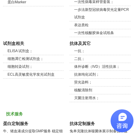
一次性病毒采样管套装；
蛋白Marker
一步法新型冠状病毒荧光定量PCR
试剂盒
表达质粒
一次性核酸胶体金试纸条
试剂盒相关
抗体及其它
ELISA 试剂盒；
一抗；
细胞凋亡检测试剂盒；
二抗；
细胞转染试剂；
体外诊断（IVD）活性抗体；
ECL高灵敏度化学发光试剂盒
抗体纯化试剂；
荧光染料；
核酸清除剂
灭菌注射用水；
技术服务
蛋白定制服务
抗体定制服务
牛、猪血液成分提取GMP服务
稳定细
兔单克隆抗体噬菌体展示制备技术服