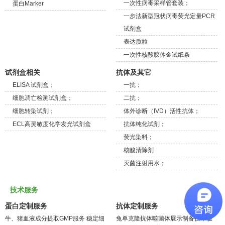
一次性病毒采样管套装；
蛋白Marker
一步法新型冠状病毒荧光定量PCR
试剂盒
表达质粒
一次性核酸胶体金试纸条
试剂盒相关
抗体及其它
ELISA 试剂盒；
一抗；
细胞凋亡检测试剂盒；
二抗；
细胞转染试剂；
体外诊断（IVD）活性抗体；
ECL高灵敏度化学发光试剂盒
抗体纯化试剂；
荧光染料；
核酸清除剂
灭菌注射用水；
技术服务
蛋白定制服务
抗体定制服务
牛、猪血液成分提取GMP服务
稳定细
兔单克隆抗体噬菌体展示制备技术服