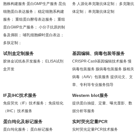
胞株构建服务
蛋白GMP生产服务
昆虫
务
人源化单克隆抗体定制；
多克隆抗
细胞蛋白表达服务；
稳定细胞系构建
体定制；
单克隆抗体定制
服务；
重组蛋白酵母表达服务；
重组
蛋白GMP生产服务；
小分子抗原的制
备及偶联；
哺乳细胞瞬时蛋白表达；
多肽定制；
试剂盒定制服务
基因编辑、病毒包装等服务
胶体金试纸条开发服务；
ELISA试剂
CRISPR-Cas9基因编辑技术服务
慢
盒开发
病毒包装服务
腺病毒包装服务
腺相关
病毒（AAV）包装服务
提供论文、文
章、专利等专业服务指导
IF及IHC技术服务
Western blot服务
免疫荧光（IF）技术服务；
免疫组化
提供蛋白抽提、定量、曝光显影、数
（IHC）技术服务
据分析等服务
蛋白纯化及标记服务
实时荧光定量PCR
蛋白纯化服务；
蛋白标记服务
实时荧光定量PCR技术服务