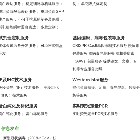
蛋白表达服务；
稳定细胞系构建服务；
制；
单克隆抗体定制
重组蛋白酵母表达服务；
重组蛋白GMP
生产服务；
小分子抗原的制备及偶联；
哺乳细胞瞬时蛋白表达；
多肽定制；
试剂盒定制服务
基因编辑、病毒包装等服务
胶体金试纸条开发服务；
ELISA试剂盒
CRISPR-Cas9基因编辑技术服务
慢病毒
开发
包装服务
腺病毒包装服务
腺相关病毒
（AAV）包装服务
提供论文、文章、专
利等专业服务指导
IF及IHC技术服务
Western blot服务
免疫荧光（IF）技术服务；
免疫组化
提供蛋白抽提、定量、曝光显影、数据分
（IHC）技术服务
析等服务
蛋白纯化及标记服务
实时荧光定量PCR
蛋白纯化服务；
蛋白标记服务
实时荧光定量PCR技术服务
信息发布
新型冠状病毒（2019-nCoV）核