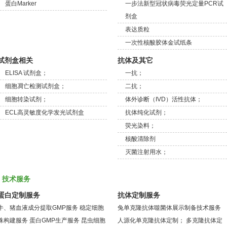
蛋白Marker
一步法新型冠状病毒荧光定量PCR试
剂盒
表达质粒
一次性核酸胶体金试纸条
试剂盒相关
抗体及其它
ELISA 试剂盒；
一抗；
细胞凋亡检测试剂盒；
二抗；
细胞转染试剂；
体外诊断（IVD）活性抗体；
ECL高灵敏度化学发光试剂盒
抗体纯化试剂；
荧光染料；
核酸清除剂
灭菌注射用水；
技术服务
蛋白定制服务
抗体定制服务
牛、猪血液成分提取GMP服务
稳定细胞
兔单克隆抗体噬菌体展示制备技术服务
株构建服务
蛋白GMP生产服务
昆虫细胞
人源化单克隆抗体定制；
多克隆抗体定