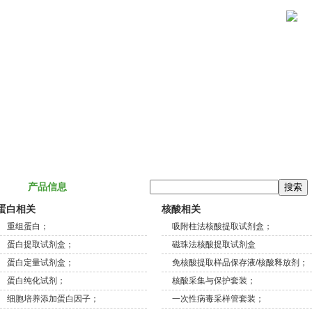
关于我们
产品信息
技术服务
联系我们
产品信息
蛋白相关
核酸相关
重组蛋白；
吸附柱法核酸提取试剂盒；
蛋白提取试剂盒；
磁珠法核酸提取试剂盒
蛋白定量试剂盒；
免核酸提取样品保存液/核酸释放剂；
蛋白纯化试剂；
核酸采集与保护套装；
细胞培养添加蛋白因子；
一次性病毒采样管套装；