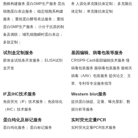
胞株构建服务
蛋白GMP生产服务
昆虫
务
人源化单克隆抗体定制；
多克隆抗
细胞蛋白表达服务；
稳定细胞系构建
体定制；
单克隆抗体定制
服务；
重组蛋白酵母表达服务；
重组
蛋白GMP生产服务；
小分子抗原的制
备及偶联；
哺乳细胞瞬时蛋白表达；
多肽定制；
试剂盒定制服务
基因编辑、病毒包装等服务
胶体金试纸条开发服务；
ELISA试剂
CRISPR-Cas9基因编辑技术服务
慢
盒开发
病毒包装服务
腺病毒包装服务
腺相关
病毒（AAV）包装服务
提供论文、文
章、专利等专业服务指导
IF及IHC技术服务
Western blot服务
免疫荧光（IF）技术服务；
免疫组化
提供蛋白抽提、定量、曝光显影、数
（IHC）技术服务
据分析等服务
蛋白纯化及标记服务
实时荧光定量PCR
蛋白纯化服务；
蛋白标记服务
实时荧光定量PCR技术服务