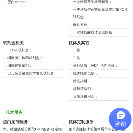
一次性病毒采样管套装；
蛋白Marker
一步法新型冠状病毒荧光定量PCR
试剂盒
表达质粒
一次性核酸胶体金试纸条
试剂盒相关
抗体及其它
ELISA 试剂盒；
一抗；
细胞凋亡检测试剂盒；
二抗；
细胞转染试剂；
体外诊断（IVD）活性抗体；
ECL高灵敏度化学发光试剂盒
抗体纯化试剂；
荧光染料；
核酸清除剂
灭菌注射用水；
技术服务
蛋白定制服务
抗体定制服务
牛、猪血液成分提取GMP服务
稳定细
兔单克隆抗体噬菌体展示制备技术服