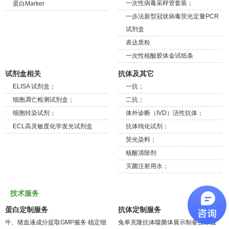
一次性病毒采样管套装；
蛋白Marker
一步法新型冠状病毒荧光定量PCR
试剂盒
表达质粒
一次性核酸胶体金试纸条
试剂盒相关
抗体及其它
ELISA 试剂盒；
一抗；
细胞凋亡检测试剂盒；
二抗；
细胞转染试剂；
体外诊断（IVD）活性抗体；
ECL高灵敏度化学发光试剂盒
抗体纯化试剂；
荧光染料；
核酸清除剂
灭菌注射用水；
技术服务
蛋白定制服务
抗体定制服务
牛、猪血液成分提取GMP服务
稳定细
兔单克隆抗体噬菌体展示制备技术服