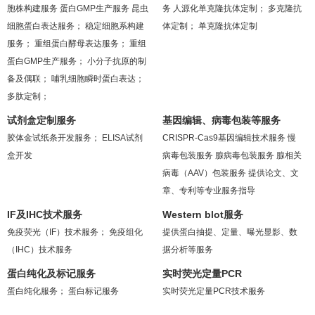
胞株构建服务
蛋白GMP生产服务
昆虫
务
人源化单克隆抗体定制；
多克隆抗
细胞蛋白表达服务；
稳定细胞系构建
体定制；
单克隆抗体定制
服务；
重组蛋白酵母表达服务；
重组
蛋白GMP生产服务；
小分子抗原的制
备及偶联；
哺乳细胞瞬时蛋白表达；
多肽定制；
试剂盒定制服务
基因编辑、病毒包装等服务
胶体金试纸条开发服务；
ELISA试剂
CRISPR-Cas9基因编辑技术服务
慢
盒开发
病毒包装服务
腺病毒包装服务
腺相关
病毒（AAV）包装服务
提供论文、文
章、专利等专业服务指导
IF及IHC技术服务
Western blot服务
免疫荧光（IF）技术服务；
免疫组化
提供蛋白抽提、定量、曝光显影、数
（IHC）技术服务
据分析等服务
蛋白纯化及标记服务
实时荧光定量PCR
蛋白纯化服务；
蛋白标记服务
实时荧光定量PCR技术服务