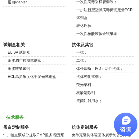
一次性病毒采样管套装；
蛋白Marker
一步法新型冠状病毒荧光定量PCR
试剂盒
表达质粒
一次性核酸胶体金试纸条
试剂盒相关
抗体及其它
ELISA 试剂盒；
一抗；
细胞凋亡检测试剂盒；
二抗；
细胞转染试剂；
体外诊断（IVD）活性抗体；
ECL高灵敏度化学发光试剂盒
抗体纯化试剂；
荧光染料；
核酸清除剂
灭菌注射用水；
技术服务
蛋白定制服务
抗体定制服务
牛、猪血液成分提取GMP服务
稳定细
兔单克隆抗体噬菌体展示制备技术服