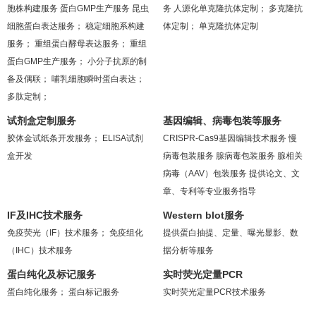
胞株构建服务
蛋白GMP生产服务
昆虫
务
人源化单克隆抗体定制；
多克隆抗
细胞蛋白表达服务；
稳定细胞系构建
体定制；
单克隆抗体定制
服务；
重组蛋白酵母表达服务；
重组
蛋白GMP生产服务；
小分子抗原的制
备及偶联；
哺乳细胞瞬时蛋白表达；
多肽定制；
试剂盒定制服务
基因编辑、病毒包装等服务
胶体金试纸条开发服务；
ELISA试剂
CRISPR-Cas9基因编辑技术服务
慢
盒开发
病毒包装服务
腺病毒包装服务
腺相关
病毒（AAV）包装服务
提供论文、文
章、专利等专业服务指导
IF及IHC技术服务
Western blot服务
免疫荧光（IF）技术服务；
免疫组化
提供蛋白抽提、定量、曝光显影、数
（IHC）技术服务
据分析等服务
蛋白纯化及标记服务
实时荧光定量PCR
蛋白纯化服务；
蛋白标记服务
实时荧光定量PCR技术服务